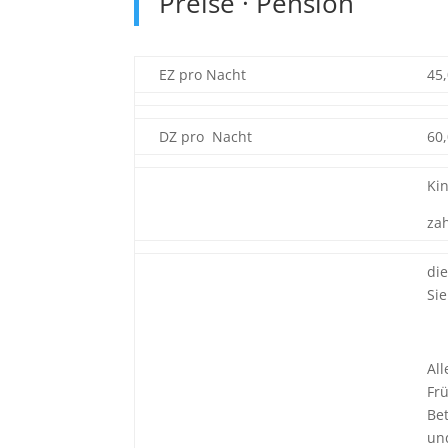
Preise · Pension
EZ pro Nacht
45,
DZ pro Nacht
60,
Kin
za
die
Sie
All
Fr
Be
un