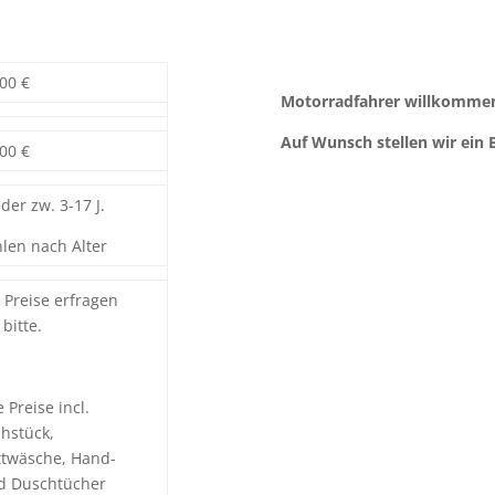
00 €
Motorradfahrer willkommen,
Auf Wunsch stellen wir ein 
00 €
der zw. 3-17 J.
hlen nach Alter
 Preise erfragen
 bitte.
e Preise incl.
ühstück,
ttwäsche, Hand-
d Duschtücher