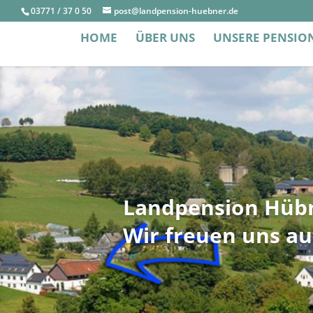
03771 / 37 0 50
post@landpension-huebner.de
HOME
ÜBER UNS
UNSERE PENSIO
Landpension Hübn
Wir freuen uns au